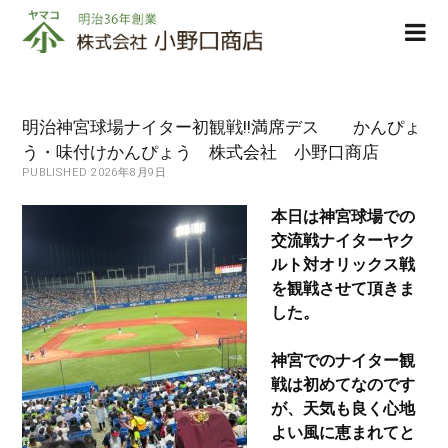
株
ope
式
men
会
社
小
明治神宮球場ナイター初観戦!!満席デス かんぴょ
野
う・味付けかんぴょう 株式会社 小野口商店
口
PUBLISHED 2026年8月9日
商
店
本日は神宮球場での
交流戦ナイターヤク
ルト対オリックス戦
を観戦させて頂きま
した。
神宮でのナイター観
戦は初めてなのです
が、天気も良く心地
よい風に恵まれてと