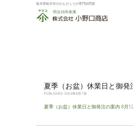
栃木県栃木市のかんぴょうの専門卸問屋
株
式
会
社
小
野
口
夏季（お盆）休業日と御発
商
PUBLISHED 2026年8月7日
店
夏季（お盆）休業日と御発注の案内 8月12