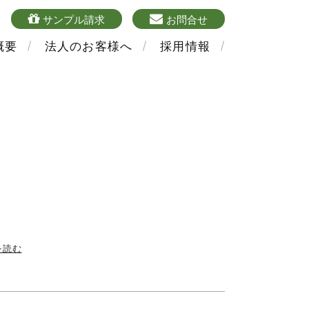
4
sample
mailform
サンプル請求
お問合せ
概要
法人のお客様へ
採用情報
を読む