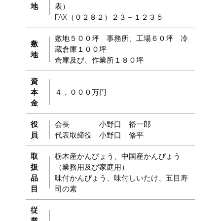
地
表）
FAX（０２８２）２３－１２３５
敷地５００坪 事務所、工場６０坪 冷
敷
蔵倉庫１００坪
地
倉庫及び、作業所１８０坪
資
本
４，０００万円
金
役
会長 小野口 裕一郎
員
代表取締役 小野口 修平
取
栃木産かんぴょう、中国産かんぴょう
扱
（業務用及び家庭用）
品
味付かんぴょう、味付しいたけ、五目寿
目
司の素
従
業