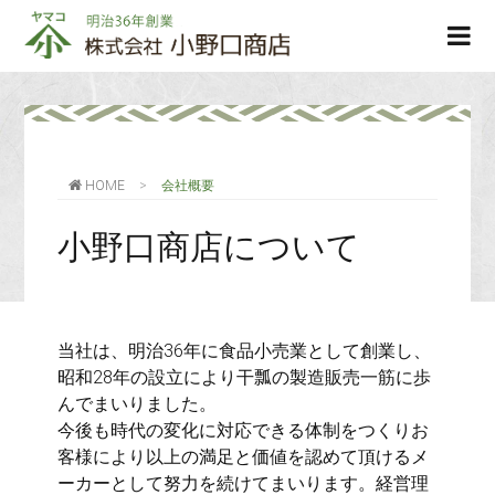
株
ope
式
men
会
社
小
野
口
HOME
>
会社概要
商
店
小野口商店について
当社は、明治36年に食品小売業として創業し、
昭和28年の設立により干瓢の製造販売一筋に歩
んでまいりました。
今後も時代の変化に対応できる体制をつくりお
客様により以上の満足と価値を認めて頂けるメ
ーカーとして努力を続けてまいります。経営理