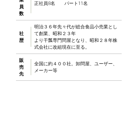
正社員8名 パート11名
員
数
明治３６年先々代が総合食品小売業とし
社
て創業、昭和２３年
歴
より干瓢専門問屋となり、昭和２８年株
式会社に改組現在に至る。
販
全国に約４００社。卸問屋、ユーザー、
売
メーカー等
先