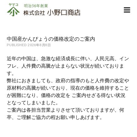
株
ope
式
men
会
社
小
中国産かんぴょうの価格改定のご案内
野
PUBLISHED 2026年8月8日
口
商
近年の中国は、急激な経済成長に伴い、人民元高、イン
店
フレ、人件費の高騰が止まらない状況が続いておりま
す。
弊社におきましても、政府の指導のもと人件費の改定や
原材料の高騰が続いており、現在の価格を維持すること
が困難になり、価格の改定を ご案内せざる得ない状況
となってしまいました。
ご案内は各担当営業よりさせて頂いておりますが、何
卒、ご理解ご協力の程お願い申しあげます。