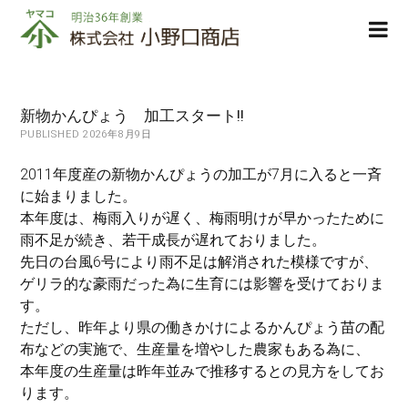
株
ope
式
men
会
社
小
新物かんぴょう 加工スタート!!
野
PUBLISHED 2026年8月9日
口
商
2011年度産の新物かんぴょうの加工が7月に入ると一斉
店
に始まりました。
本年度は、梅雨入りが遅く、梅雨明けが早かったために
雨不足が続き、若干成長が遅れておりました。
先日の台風6号により雨不足は解消された模様ですが、
ゲリラ的な豪雨だった為に生育には影響を受けておりま
す。
ただし、昨年より県の働きかけによるかんぴょう苗の配
布などの実施で、生産量を増やした農家もある為に、
本年度の生産量は昨年並みで推移するとの見方をしてお
ります。