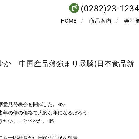
(0282)23-123
HOME
商品案内
会社
少か 中国産品薄強まり暴騰(日本食品新
意見発表会を開催した。‐略‐
去年の倍の価格で大変な年になるだろう。
たい。」と述べた。‐略‐
口裕一郎社長が中国産の近況を報告。