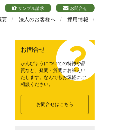
4
sample
mailform
サンプル請求
お問合せ
概要
法人のお客様へ
採用情報
お問合せ
かんぴょうについての特徴や品
質など、疑問・質問にお答えい
たします。なんでもお気軽にご
相談ください。
お問合せはこちら