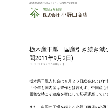
栃木県栃木市のかんぴょうの専門卸問屋
株
式
会
社
小
栃木産干瓢 国産引き続き減
野
聞2011年9月2日)
口
PUBLISHED 2026年8月7日
商
店
栃木県干瓢入札会は８月２６日総会および作柄
「今年も国内産は豊作とは言えず、中国産も
困難な時こそ連絡を密にして切磋琢磨していき
また、中国に工場を構える小野口商店の小野