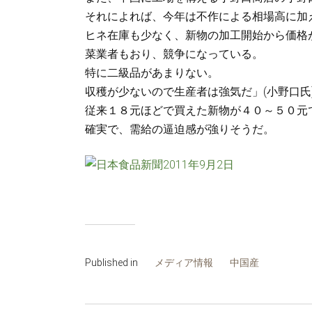
それによれば、今年は不作による相場高に加
ヒネ在庫も少なく、新物の加工開始から価格
菜業者もおり、競争になっている。
特に二級品があまりない。
収穫が少ないので生産者は強気だ」(小野口氏
従来１８元ほどで買えた新物が４０～５０元
確実で、需給の逼迫感が強りそうだ。
Published in
メディア情報
中国産