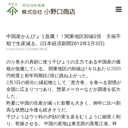
株
ope
式
men
会
社
小
中国産かんぴょう急騰！！関東地区卸値2倍 天候不
野
順で生産減る。(日本経済新聞2012年2月3日)
口
PUBLISHED 2026年8月9日
商
店
のり巻きの具財に使う干ぴょうの主力である中国産の価
格が急騰している。 関東地区の卸値は1キロあたり2000
円程度と前年同期比2倍に跳ね上がった。
2月3日の節分に縁起物として「恵方巻」を食べる習慣が
全国に広まりつつあり、惣菜メーカーなどが調達を拡大
した。
昨夏に中国の生産が減った影響も大きく、例年に比べ割
高な状態は今後も続きそうだ。
干ぴょうはウリ科の夕顔の実を皮をむくように細長く削
り、乾燥させる。 中国の産地は東北部の黒竜江省。昨