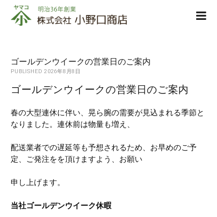
株
ope
式
men
会
社
小
ゴールデンウイークの営業日のご案内
野
PUBLISHED 2026年8月8日
口
ゴールデンウイークの営業日のご案内
商
店
春の大型連休に伴い、晃ら腕の需要が見込まれる季節と
なりました。連休前は物量も増え、
配送業者での遅延等も予想されるため、お早めのご予
定、ご発注をを頂けますよう、お願い
申し上げます。
当社ゴールデンウイーク休暇