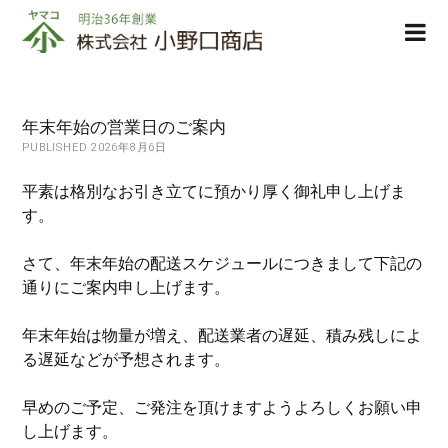
株
ope
式
men
会
社
小
年末年始の営業日のご案内
野
PUBLISHED 2026年8月6日
口
商
平素は格別なお引き立てに預かり厚く御礼申し上げま
店
す。
さて、年末年始の配送スケジュールにつきまして下記の
通りにご案内申し上げます。
年末年始は物量が増え、配送業者の遅延、積み残しによ
る遅延などが予想されます。
早めのご予定、ご発注を頂けますようよろしくお願い申
し上げます。