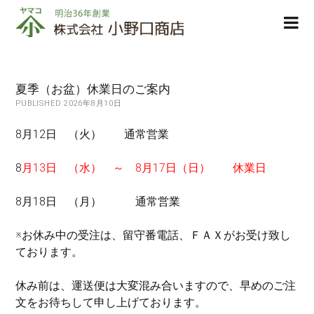
株
ope
式
men
会
社
小
夏季（お盆）休業日のご案内
野
PUBLISHED 2026年8月10日
口
商
8月12日 （火） 通常営業
店
8
月13日 （水） ～ 8月17日（日） 休業日
8月18日 （月） 通常営業
※お休み中の受注は、留守番電話、ＦＡＸがお受け致し
ております。
休み前は、運送便は大変混み合いますので、早めのご注
文をお待ちして申し上げております。