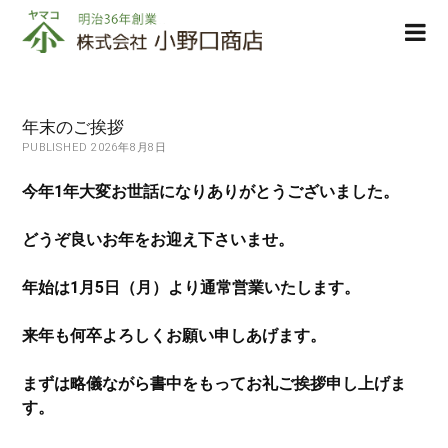
株
ope
式
men
会
社
小
年末のご挨拶
野
PUBLISHED 2026年8月8日
口
商
今年1年大変お世話になりありがとうございました。
店
どうぞ良いお年をお迎え下さいませ。
年始は1月5日（月）より通常営業いたします。
来年も何卒よろしくお願い申しあげます。
まずは略儀ながら書中をもってお礼ご挨拶申し上げま
す。