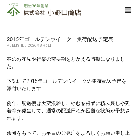
株
ope
式
men
会
社
小
2015年ゴールデンウイーク 集荷配送予定表
野
PUBLISHED 2026年8月6日
口
商
春のお花見や行楽の需要期をむかえる時期になりまし
店
た。
下記にて2015年ゴールデンウイークの集荷配送予定を
添付いたします。
例年、配送便は大変混雑し、やむを得ずに積み残しや延
着等が発生して、通常の配送日程が困難な状態が予想さ
れます。
余裕をもって、お早目のご発注をよろしくお願い申し上