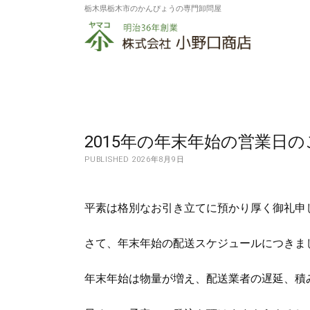
栃木県栃木市のかんぴょうの専門卸問屋
株
式
会
社
小
2015年の年末年始の営業日
野
PUBLISHED 2026年8月9日
口
商
平素は格別なお引き立てに預かり厚く御礼申
店
さて、年末年始の配送スケジュールにつきま
年末年始は物量が増え、配送業者の遅延、積