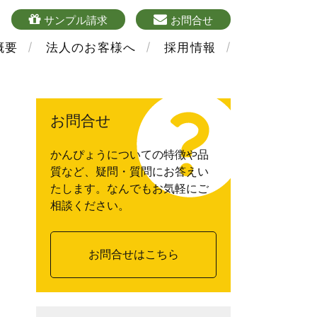
4
sample
mailform
サンプル請求
お問合せ
概要
法人のお客様へ
採用情報
お問合せ
かんぴょうについての特徴や品
質など、疑問・質問にお答えい
たします。なんでもお気軽にご
相談ください。
お問合せはこちら