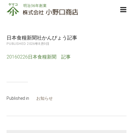
株
ope
式
men
会
社
小
日本食糧新聞社かんぴょう記事
野
PUBLISHED 2026年8月9日
口
商
20160226日本食糧新聞 記事
店
Published in
お知らせ