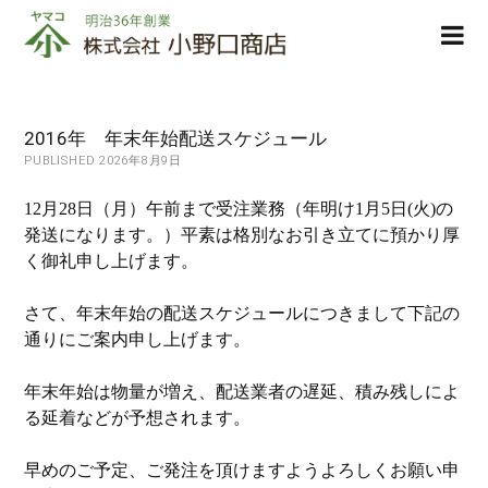
株
ope
式
men
会
社
小
2016年 年末年始配送スケジュール
野
PUBLISHED 2026年8月9日
口
商
12月28日（月）午前まで受注業務（年明け1月5日(火)の
店
発送になります。）平素は格別なお引き立てに預かり厚
く御礼申し上げます。
さて、年末年始の配送スケジュールにつきまして下記の
通りにご案内申し上げます。
年末年始は物量が増え、配送業者の遅延、積み残しによ
る延着などが予想されます。
早めのご予定、ご発注を頂けますようよろしくお願い申