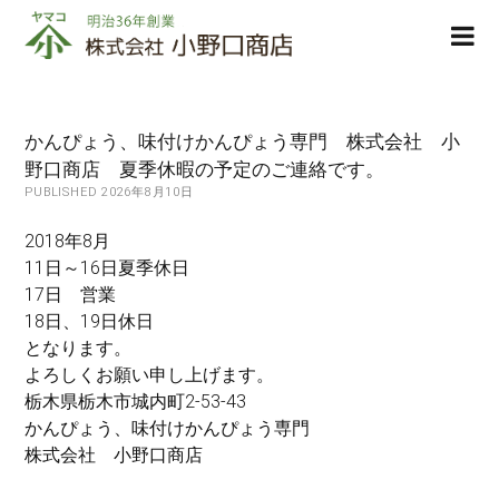
株
ope
式
men
会
社
小
かんぴょう、味付けかんぴょう専門 株式会社 小
野
野口商店 夏季休暇の予定のご連絡です。
口
PUBLISHED 2026年8月10日
商
店
2018年8月
11日～16日夏季休日
17日 営業
18日、19日休日
となります。
よろしくお願い申し上げます。
栃木県栃木市城内町2-53-43
かんぴょう、味付けかんぴょう専門
株式会社 小野口商店