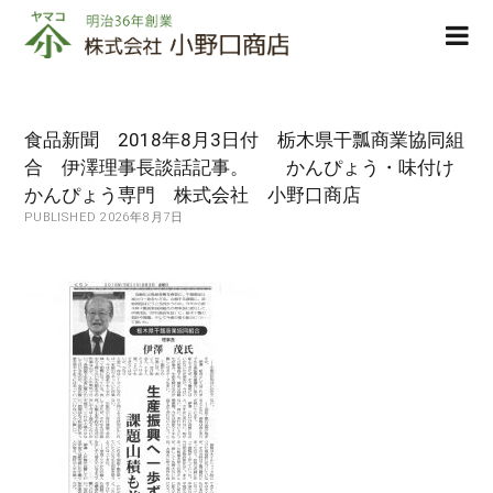
株
ope
式
men
会
社
小
食品新聞 2018年8月3日付 栃木県干瓢商業協同組
野
合 伊澤理事長談話記事。 かんぴょう・味付け
口
かんぴょう専門 株式会社 小野口商店
商
PUBLISHED 2026年8月7日
店