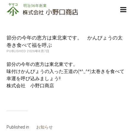
株
ope
式
men
会
社
小
節分の今年の恵方は東北東です。 かんぴょうの太
野
巻き食べて福を呼ぶ
口
PUBLISHED 2026年8月7日
商
店
節分の今年の恵方は東北東です。
味付けかんぴょうの入った王道の(*^_^*)太巻きを食べて
幸運を呼び込みましょう!!
株式会社 小野口商店
Published in
お知らせ