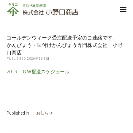
株
ope
式
men
会
社
小
ゴールデンウィーク受注配送予定のご連絡です。
野
かんぴょう・味付けかんぴょう専門株式会社 小野
口
口商店
商
PUBLISHED 2026年8月8日
店
2019 ＧＷ配送スケジュール
Published in
お知らせ