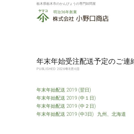
栃木県栃木市のかんぴょうの専門卸問屋
株
式
会
社
小
年末年始受注配送予定のご連
野
PUBLISHED 2026年8月6日
口
商
年末年始配送 2019 (翌日)
年末年始配送 2019 (中１日)
店
年末年始配送 2019 (中２日)
年末年始配送 2019 (中3日) 九州、北海道