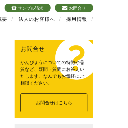
4
sample
mailform
サンプル請求
お問合せ
概要
法人のお客様へ
採用情報
お問合せ
かんぴょうについての特徴や品
質など、疑問・質問にお答えい
たします。なんでもお気軽にご
相談ください。
お問合せはこちら