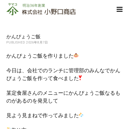
株
ope
式
men
会
社
小
かんぴょうご飯
野
PUBLISHED 2026年8月7日
口
商
かんぴょうご飯を作りました
店
今日は、会社でのランチに管理部のみんなでかん
ぴょうご飯を作って食べました
某定食屋さんのメニューにかんぴょうご飯なるも
のがあるのを発見して
見よう見まねで作ってみました