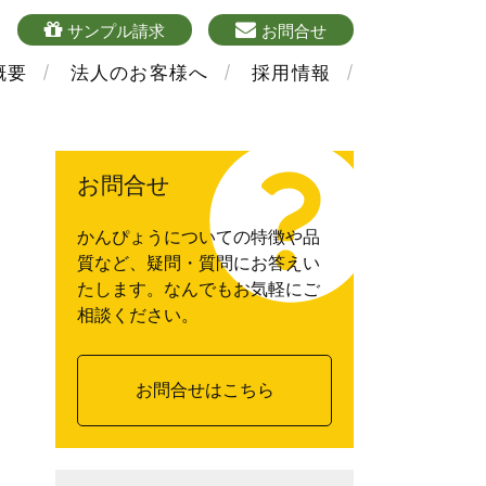
4
sample
mailform
サンプル請求
お問合せ
概要
法人のお客様へ
採用情報
お問合せ
かんぴょうについての特徴や品
質など、疑問・質問にお答えい
たします。なんでもお気軽にご
相談ください。
お問合せはこちら