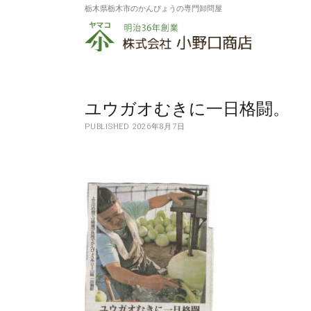
栃木県栃木市のかんぴょうの専門卸問屋
株
式
会
社
ユウガオむきに一日格闘。
PUBLISHED 2026年8月7日
小
野
口
商
店