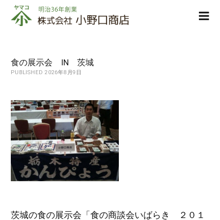
株
ope
式
men
会
社
小
食の展示会 IN 茨城
野
PUBLISHED 2026年8月9日
口
商
店
茨城の食の展示会「食の商談会いばらき ２０１