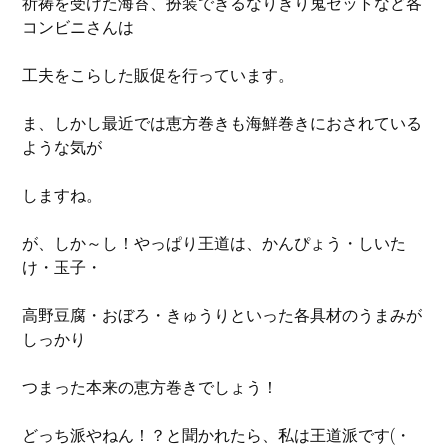
祈祷を受けた海苔、
扮装できる
なりきり鬼セットなど各
コンビニさんは
工夫をこらした販促を
行っています。
ま、しかし最近では恵方巻きも海鮮巻きにおされている
ような気が
しますね。
が、しか～し！やっぱり王道は、かんぴょう・しいた
け・玉子・
高野豆腐・
おぼろ・
きゅうりと
いった各具材のうまみが
しっかり
つまった
本来の恵方巻き
でしょう！
どっち派やねん！？と聞かれたら、私は王道派です(・