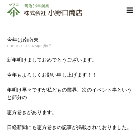
株
ope
式
men
会
社
小
今年は南南東
野
PUBLISHED 2026年8月9日
口
商
新年明けましておめでとうございます。
店
今年もよろしくお願い申し上げます！！
年明け早々ですが私どもの業界、次のイベント事という
と節分の
恵方巻きがあります。
日経新聞にも恵方巻きの記事が掲載されておりました。