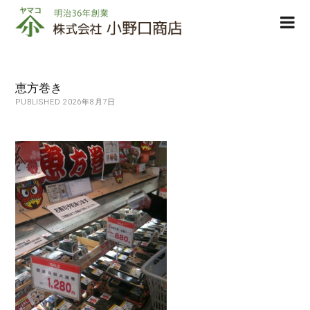
株
ope
式
men
会
社
小
恵方巻き
野
PUBLISHED 2026年8月7日
口
商
店