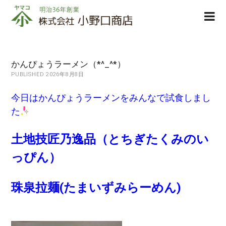
株
ope
式
men
会
社
小
かんぴょうラーメン（*^_^*）
野
PUBLISHED 2026年8月8日
口
商
今日はかんぴょうラーメンをみんなで試食しまし
店
た
土地技匠乃逸品（とちぎたくみのい
っぴん）
珠泉拉麺(たまいずみらーめん)