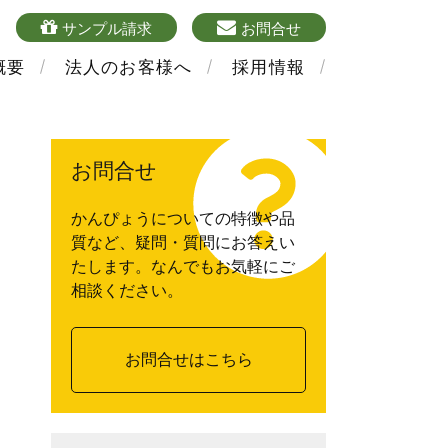
4
sample
mailform
サンプル請求
お問合せ
概要
法人のお客様へ
採用情報
お問合せ
かんぴょうについての特徴や品
質など、疑問・質問にお答えい
たします。なんでもお気軽にご
相談ください。
お問合せはこちら