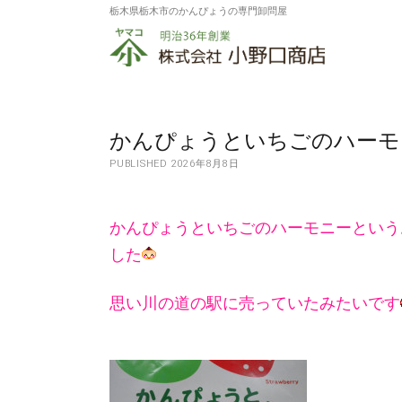
栃木県栃木市のかんぴょうの専門卸問屋
株
式
会
社
かんぴょうといちごのハーモ
PUBLISHED 2026年8月8日
小
野
かんぴょうといちごのハーモニーという
口
した
商
店
思い川の道の駅に売っていたみたいです