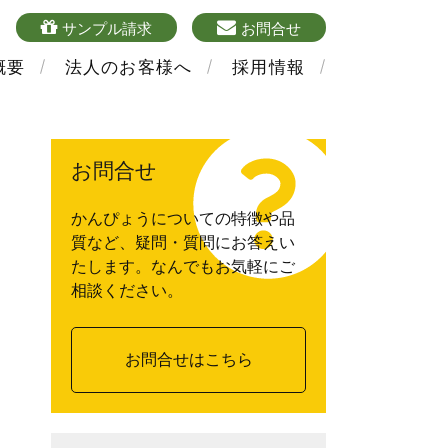
4
sample
mailform
サンプル請求
お問合せ
概要
法人のお客様へ
採用情報
お問合せ
かんぴょうについての特徴や品
質など、疑問・質問にお答えい
たします。なんでもお気軽にご
相談ください。
お問合せはこちら