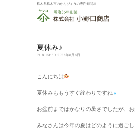
栃木県栃木市のかんぴょうの専門卸問屋
株
式
会
社
夏休み♪
PUBLISHED 2026年8月6日
小
野
こんにちは
口
商
夏休みももうすぐ終わりですね
店
お盆前まではかなりの暑さでしたが、お
みなさんは今年の夏はどのように過ごし