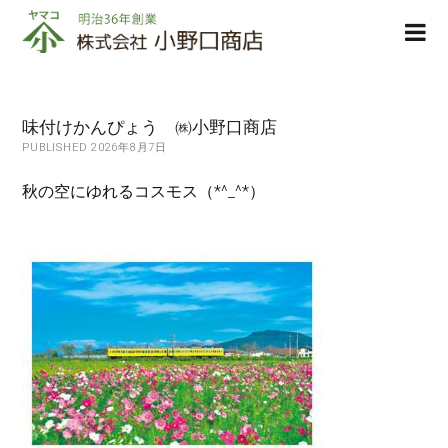
株
ope
式
men
会
社
小
味付けかんぴょう ㈱小野口商店
野
PUBLISHED 2026年8月7日
口
商
秋の空にゆれるコスモス（*^_^*）
店