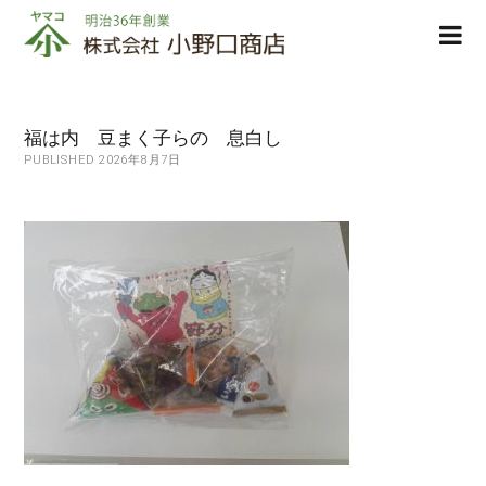
株
ope
式
men
会
社
小
福は内 豆まく子らの 息白し
野
PUBLISHED 2026年8月7日
口
商
店