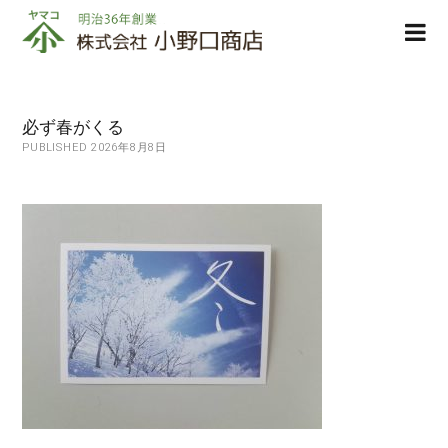
株
ope
式
men
会
社
小
必ず春がくる
野
PUBLISHED 2026年8月8日
口
商
店