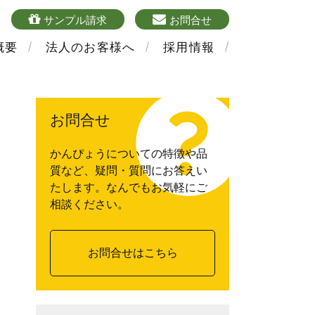
4
sample
mailform
サンプル請求
お問合せ
概要
法人のお客様へ
採用情報
お問合せ
かんぴょうについての特徴や品
質など、疑問・質問にお答えい
たします。なんでもお気軽にご
相談ください。
お問合せはこちら