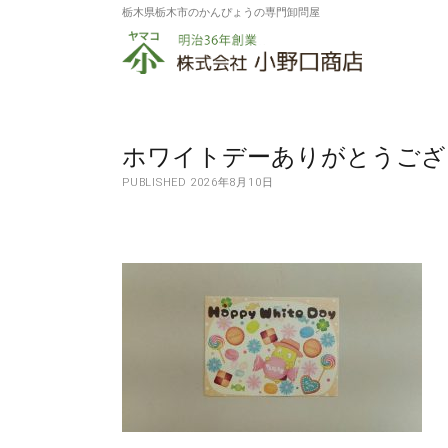
栃木県栃木市のかんぴょうの専門卸問屋
株
式
会
社
ホワイトデーありがとうございま
PUBLISHED 2026年8月10日
小
野
口
商
店