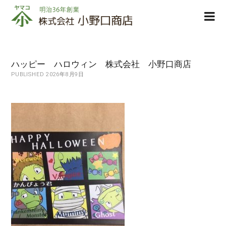
株
ope
式
men
会
社
小
ハッピー ハロウィン 株式会社 小野口商店
野
PUBLISHED 2026年8月9日
口
商
店