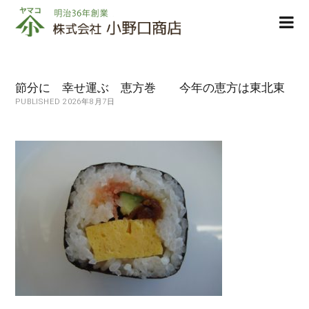
株
ope
式
men
会
社
小
節分に 幸せ運ぶ 恵方巻 今年の恵方は東北東
野
PUBLISHED 2026年8月7日
口
商
店