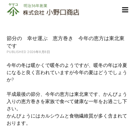
株
ope
式
men
会
社
小
節分の 幸せ運ぶ 恵方巻き 今年の恵方は東北東
野
です
口
PUBLISHED 2026年8月8日
商
店
今年の冬は暖かくで暖冬のようですが、暖冬の年は冷夏
になると良く言われていますが今年の夏はどうでしょう
か?
平成最後の節分、今年の恵方は東北東です、かんぴょう
入りの恵方巻きを家族で食べて健康な一年をお過ごし下
さい。
かんぴょうにはカルシウムと食物繊維質が多く含まれて
おります。