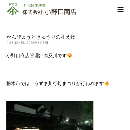
株
ope
式
men
会
社
小
かんぴょうときゅうりの和え物
野
PUBLISHED 2026年8月8日
口
商
小野口商店管理部の及川です
店
栃木市では うずま川行灯まつりが行われます