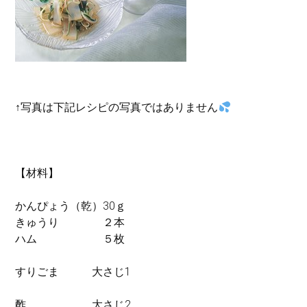
↑写真は下記レシピの写真ではありません
【材料】
かんぴょう（乾）30ｇ
きゅうり ２本
ハム ５枚
すりごま 大さじ1
酢 大さじ2