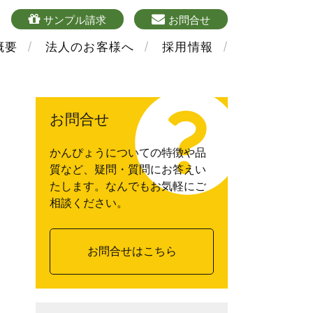
4
sample
mailform
サンプル請求
お問合せ
概要
法人のお客様へ
採用情報
お問合せ
かんぴょうについての特徴や品
質など、疑問・質問にお答えい
たします。なんでもお気軽にご
相談ください。
お問合せはこちら