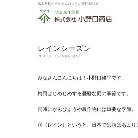
栃木県栃木市のかんぴょうの専門卸問屋
株
式
会
社
レインシーズン
PUBLISHED 2026年8月9日
小
野
みなさんこんにちは！小野口修平です。
口
商
梅雨はじめじめする憂鬱な雨の季節です。
店
同時にかんぴょうや農作物には重要な季節。
雨（レイン）というと、日本では雨はあまり