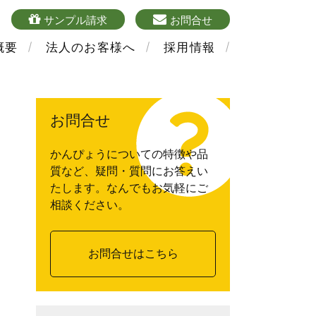
4
sample
mailform
サンプル請求
お問合せ
概要
法人のお客様へ
採用情報
お問合せ
かんぴょうについての特徴や品
質など、疑問・質問にお答えい
たします。なんでもお気軽にご
相談ください。
お問合せはこちら