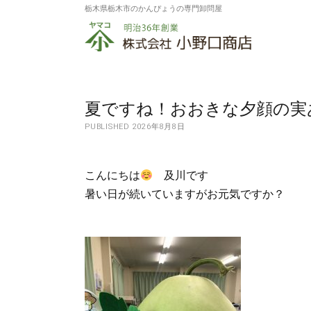
栃木県栃木市のかんぴょうの専門卸問屋
株
式
会
社
夏ですね！おおきな夕顔の実
PUBLISHED 2026年8月8日
小
野
こんにちは
及川です
口
暑い日が続いていますがお元気ですか？
商
店