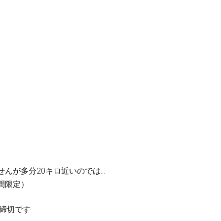
んが多分20キロ近いのでは…
間限定）
で締切です