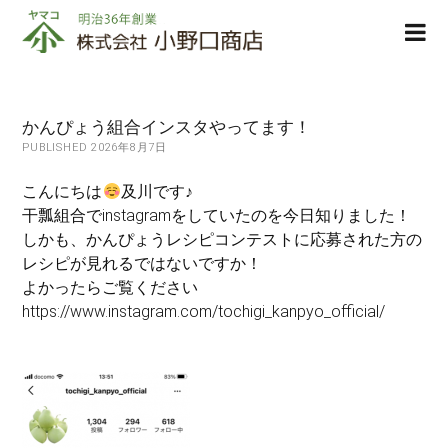
株
ope
式
men
会
社
小
かんぴょう組合インスタやってます！
野
PUBLISHED 2026年8月7日
口
商
こんにちは
及川です♪
店
干瓢組合でinstagramをしていたのを今日知りました！
しかも、かんぴょうレシピコンテストに応募された方の
レシピが見れるではないですか！
よかったらご覧ください
https://www.instagram.com/tochigi_kanpyo_official/