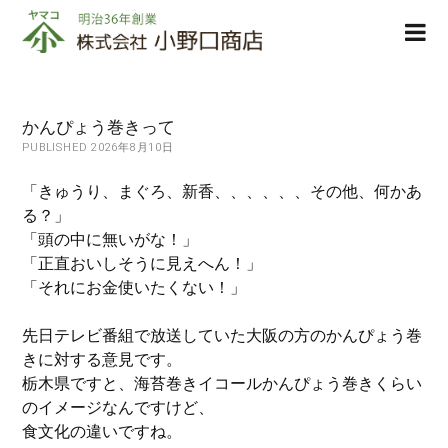
株
ope
式
men
会
社
小
かんぴょう巻きって
野
PUBLISHED 2026年8月10日
口
商
「きゅうり、まぐろ、新香、、、、、、その他、何かあ
店
る？」
「頭の中に無いがな！」
「正直おいしそうに見えへん！」
「それにお金使いたくない！」
先日テレビ番組で放送していた大阪の方のかんぴょう巻
きに対する意見です。
栃木県ですと、海苔巻きイコールかんぴょう巻きくらい
のイメージなんですけど、
食文化の違いですね。