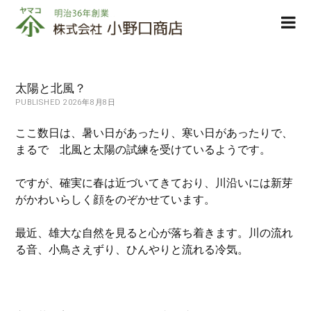
株
ope
式
men
会
社
小
太陽と北風？
野
PUBLISHED 2026年8月8日
口
商
ここ数日は、暑い日があったり、寒い日があったりで、
店
まるで 北風と太陽の試練を受けているようです。
ですが、確実に春は近づいてきており、川沿いには新芽
がかわいらしく顔をのぞかせています。
最近、雄大な自然を見ると心が落ち着きます。川の流れ
る音、小鳥さえずり、ひんやりと流れる冷気。