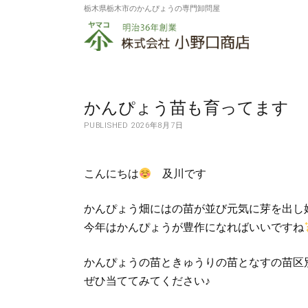
栃木県栃木市のかんぴょうの専門卸問屋
株
式
会
社
かんぴょう苗も育ってます
PUBLISHED 2026年8月7日
小
野
こんにちは
及川です
口
商
かんぴょう畑にはの苗が並び元気に芽を出し
今年はかんぴょうが豊作になればいいですね
店
かんぴょうの苗ときゅうりの苗となすの苗区
ぜひ当ててみてください♪