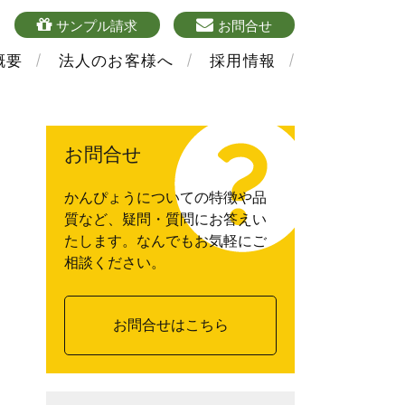
4
sample
mailform
サンプル請求
お問合せ
概要
法人のお客様へ
採用情報
お問合せ
かんぴょうについての特徴や品
質など、疑問・質問にお答えい
たします。なんでもお気軽にご
相談ください。
お問合せはこちら