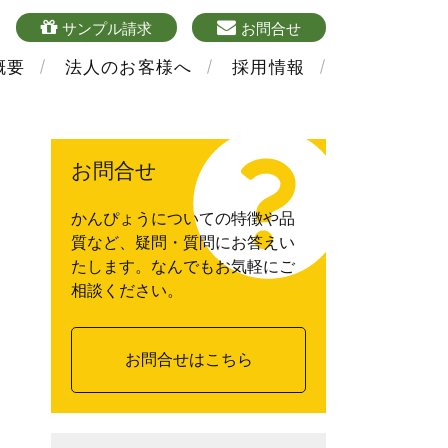
4
sample
mailform
サンプル請求
お問合せ
概要
法人のお客様へ
採用情報
お問合せ
かんぴょうについての特徴や品
質など、疑問・質問にお答えい
たします。なんでもお気軽にご
相談ください。
お問合せはこちら