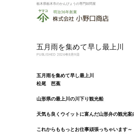
栃木県栃木市のかんぴょうの専門卸問屋
株
式
会
社
五月雨を集めて早し最上川
PUBLISHED 2026年8月9日
小
野
五月雨を集めて早し最上川
口
松尾 芭蕉
商
山形県の最上川の川下り観光船
店
天気も良くウイットに富んだ山形弁の観光案
これからももっとお仕事頑張っちゃいます～