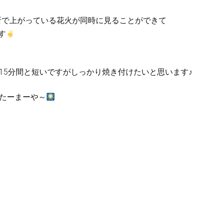
所で上がっている花火が同時に見ることができて
す
15分間と短いですがしっかり焼き付けたいと思います♪
たーまーや～
動
画
プ
レ
ー
ヤ
ー