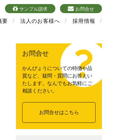
4
sample
mailform
サンプル請求
お問合せ
概要
法人のお客様へ
採用情報
お問合せ
かんぴょうについての特徴や品
質など、疑問・質問にお答えい
たします。なんでもお気軽にご
相談ください。
お問合せはこちら