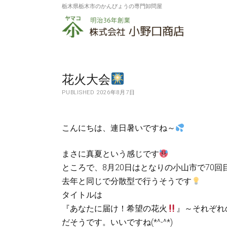
栃木県栃木市のかんぴょうの専門卸問屋
株
式
会
社
花火大会
PUBLISHED 2026年8月7日
小
野
こんにちは、連日暑いですね～
口
商
まさに真夏という感じです
ところで、8月20日はとなりの小山市で70
店
去年と同じで分散型で行うそうです
タイトルは
『あなたに届け！希望の花火
』～それぞれ
だそうです。いいですね(*^-^*)