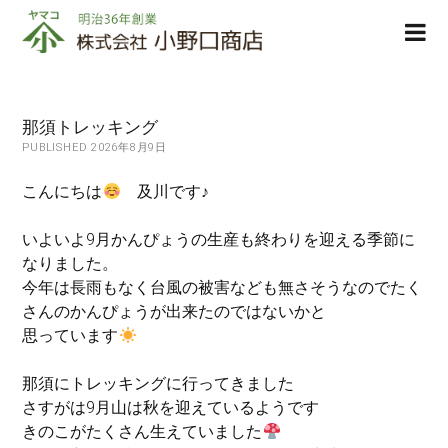
株
ope
式
men
会
社
小
那須トレッキング
野
PUBLISHED 2026年8月9日
口
商
こんにちは
及川です♪
店
いよいよ9月かんぴょうの生産も終わりを迎える季節に
なりました。
今年は長雨もなく台風の被害なども無さそうなのでたく
さんのかんぴょうが出来たのではないかと
思っています
那須にトレッキングに行ってきました
さすがは9月山は秋を迎えているようです
きのこがたくさん生えていました