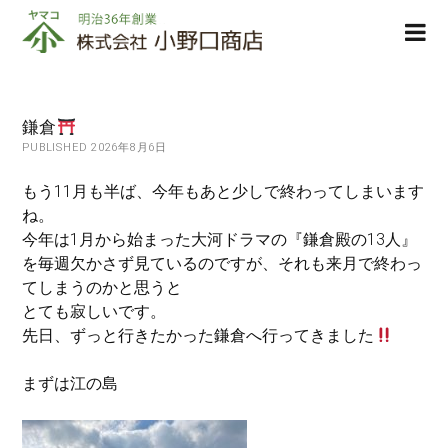
株
ope
式
men
会
社
小
鎌倉
野
PUBLISHED 2026年8月6日
口
商
もう11月も半ば、今年もあと少しで終わってしまいます
店
ね。
今年は1月から始まった大河ドラマの『鎌倉殿の13人』
を毎週欠かさず見ているのですが、それも来月で終わっ
てしまうのかと思うと
とても寂しいです。
先日、ずっと行きたかった鎌倉へ行ってきました
まずは江の島