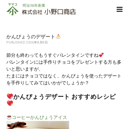
株
ope
式
men
会
社
小
かんぴょうのデザート
野
PUBLISHED 2026年8月8日
口
商
節分も終わってもうすぐバレンタインですね
店
バレンタインには手作りチョコをプレゼントする方も多
いと思いますが、
たまにはチョコではなく、かんぴょうを使ったデザート
を手作りしてみてはいかがでしょうか？
かんぴょうデザート おすすめレシピ
コーヒーかんぴょうアイス