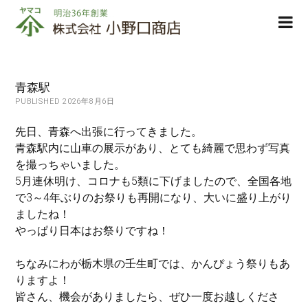
株
ope
式
men
会
社
小
青森駅
野
PUBLISHED 2026年8月6日
口
商
先日、青森へ出張に行ってきました。
店
青森駅内に山車の展示があり、とても綺麗で思わず写真
を撮っちゃいました。
5月連休明け、コロナも5類に下げましたので、全国各地
で3～4年ぶりのお祭りも再開になり、大いに盛り上がり
ましたね！
やっぱり日本はお祭りですね！
ちなみにわが栃木県の壬生町では、かんぴょう祭りもあ
りますよ！
皆さん、機会がありましたら、ぜひ一度お越しくださ