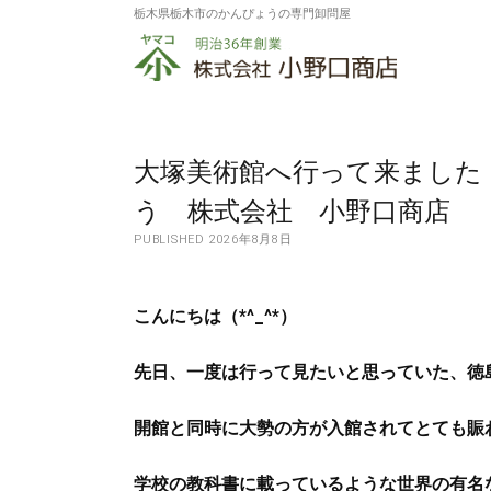
栃木県栃木市のかんぴょうの専門卸問屋
株
式
会
社
大塚美術館へ行って来ました（
小
う 株式会社 小野口商店
PUBLISHED 2026年8月8日
野
口
こんにちは（*^_^*）
商
店
先日、一度は行って見たいと思っていた、徳
開館と同時に大勢の方が入館されてとても賑
学校の教科書に載っているような世界の有名