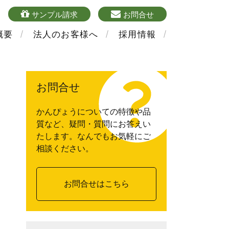
4
sample
mailform
サンプル請求
お問合せ
概要
法人のお客様へ
採用情報
お問合せ
かんぴょうについての特徴や品
質など、疑問・質問にお答えい
たします。なんでもお気軽にご
相談ください。
お問合せはこちら