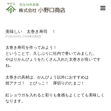
株
ope
式
men
会
社
小
美味しい 太巻き寿司 ！
野
PUBLISHED 2026年8月8日
口
商
太巻き寿司を作ってみよう！
店
ということで、久しぶりに社内で巻いてみました。
やはりかんぴょうをたくさん入れた太巻きが良いです
ね。
太巻きの具材は、かんぴょう以外におすすめは
焼アナゴ！ とびっこ！ 厚切りのたまご！
紅ショウガを入れると彩りも食感もよくとても美味しく
なります。